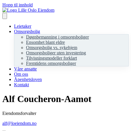
Hopp til innhold
Leietaker
Omsorgsbolig
Døgnbemanning i omsorgsboliger
Ensomhet blant eldre
Omsorgsbolig vs. sykehjem
Omsorgsboliger uten investering
Tilvisningsmodeller forklart
Fremtidens omsorgsboliger
Våre ansatte
Om oss
Åpenhetsloven
Kontakt
Alf Coucheron-Aamot
Eiendomsforvalter
alf@loeiendom.no