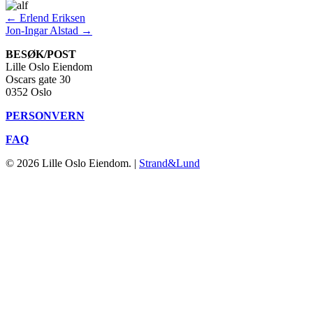
Posts
← Erlend Eriksen
Jon-Ingar Alstad →
navigation
BESØK/POST
Lille Oslo Eiendom
Oscars gate 30
0352 Oslo
PERSONVERN
FAQ
© 2026 Lille Oslo Eiendom. |
Strand&Lund