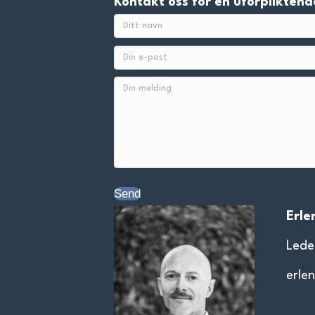
Kontakt oss for en uforpliktend
Send
Erle
Lede
erle