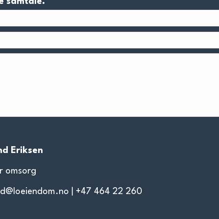
e samtale.
nd Eriksen
r omsorg
nd@loeiendom.no
| +47 464 22 260