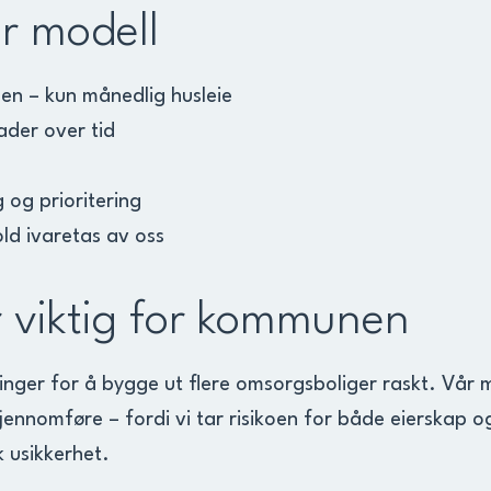
r modell
en – kun månedlig husleie
ader over tid
 og prioritering
old ivaretas av oss
r viktig for kommunen
ger for å bygge ut flere omsorgsboliger raskt. Vår mo
gjennomføre – fordi vi tar risikoen for både eierskap o
k usikkerhet.