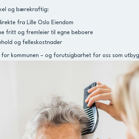
kel og bærekraftig:
rekte fra Lille Oslo Eiendom
 fritt og fremleier til egne beboere
kehold og felleskostnader
itet for kommunen – og forutsigbarhet for oss som utby