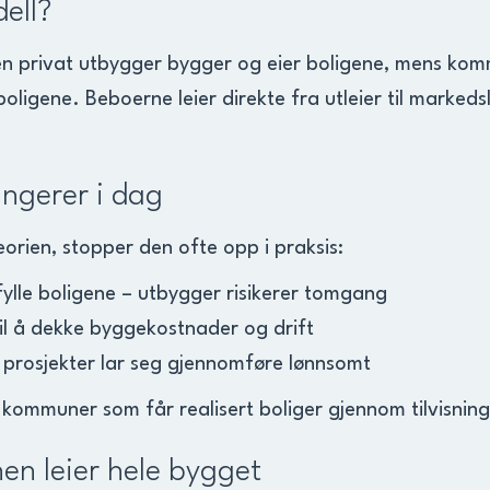
dell?
en privat utbygger bygger og eier boligene, mens kommu
 boligene. Beboerne leier direkte fra utleier til markeds
ungerer i dag
orien, stopper den ofte opp i praksis:
 fylle boligene – utbygger risikerer tomgang
til å dekke byggekostnader og drift
en prosjekter lar seg gjennomføre lønnsomt
 kommuner som får realisert boliger gjennom tilvisning
en leier hele bygget